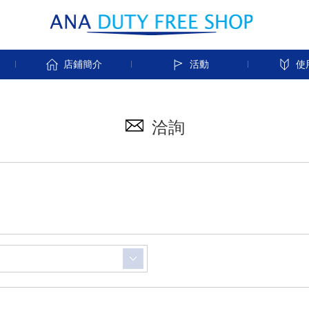
店鋪簡介
活動
使
洽詢