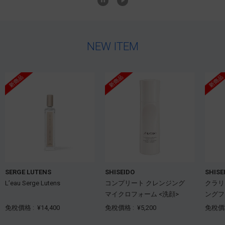
NEW ITEM
SERGE LUTENS
SHISEIDO
SHISE
L’eau Serge Lutens
コンプリート クレンジング
クラリ
マイクロフォーム <洗顔>
ングフ
免稅價格 :
¥14,400
免稅價格 :
¥5,200
免稅價