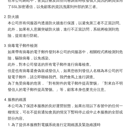
在本公司網站中，會員註冊及回答問卷調查時收發個人資訊的網頁採用
了SSL加密通信，以免顧客的資訊洩露到外部的第三者。
防火牆
本公司所有伺服器均透過防火牆進行保護，以避免第三者不正當訪問。
此外，如果有人意圖突破防火牆，進行不正當訪問，系統將檢測到危
險，提前進行防範。
病毒電子郵件檢測
如果帶有病毒的電子郵件發到本公司的伺服器中，相關程式將檢測到危
險，驅除病毒，以免感染。
此外，對本公司發送的所有電子郵件進行病毒檢查。
但是也有病毒還會偽裝成發信人，如果您收到發信人名稱為本公司的可
疑電子郵件，請立即聯絡我們。我們會馬上進行調查。
為了免受病毒的危害，「對有附件的電子郵件提高警惕」「對來自不明
發信人的電子郵件提高警惕。」等，顧客本身也要充分注意。
服務的維護
本公司為了保證本服務的良好運營狀態，如果出現以下各號中的任何一
種情況，可在不提前通知會員的情況下暫時停止或中止本服務的全部或
部分內容。
為了提供本服務對電腦系統進行定期維護及緊急維護時