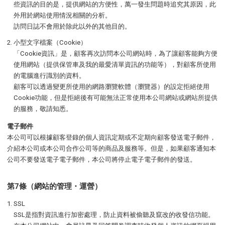
些資訊的目的是，提供網站的方便性，萬一發生問題時追究其原因，此
外用於網站使用情況相關的分析。
訪問日誌不會用於除此以外的其他目的。
小型文字檔案（Cookie）
「Cookie資訊」是，顧客再次訪問本公司網站時，為了讓顧客能夠方便
使用網站（提供保管車及我的最愛清單資訊的功能等），對顧客所使用
的電腦進行識別的資料。
顧客可以透過變更所使用的網路瀏覽軟體（瀏覽器）的設定拒絕使用
Cookie功能，但是拒絕後有可能無法正常使用本公司網站或網站所提供
的服務，敬請知悉。
電子郵件
本公司可以根據顧客登錄的個人資訊定期或不定期向顧客發送電子郵件，
介紹本公司或本公司合作公司等的商品及服務等。但是，如果顧客通知本
公司不要發送電子電子郵件，本公司將停止電子電子郵件的發送。
第7條（網站的管理・運營）
SSL
SSL是指對資訊進行加密處理，防止資料被偷聽及竄改的收發信功能。