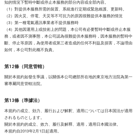
知的情況下暫時中斷或停止本服務的部分內容或全部內容。
（1）對提供本服務所需的裝置、系統進行定期或緊急維護、更新時。
（2）因火災、停電、天災等不可抗力的原因很難提供本服務的情況
（3）第一種電氣通訊事業者不提供服務時
（4）其他因運用上或技術上的問題，本公司有必要暫時中斷或停止本服
務，或者因不測事態，本公司認為很難提供本服務時，因本服務的暫時中
斷、停止等原因，為使用者或第三者造成的任何不利益及損害，不論理由
如何，本公司對此概不負責。
第12條（同意管轄）
關於本規約如發生爭議，以關係本公司總部所在地的東京地方法院為第一
審專屬同意管轄法院。
第13條（準據法）
本規約の成立、効力、履行および解釈、適用については日本国法が適用
されるものとします。
關於本規約的成立、效力、履行及解釋、適用，適用日本國法律。
本規約自2013年2月1日起適用。