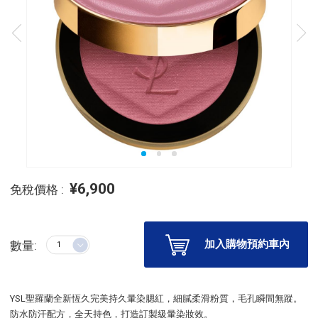
¥6,900
免稅價格 :
加入購物預約車內
數量:
YSL聖羅蘭全新恆久完美持久暈染腮紅，細膩柔滑粉質，毛孔瞬間無蹤。
防水防汗配方，全天持色，打造訂製級暈染妝效。