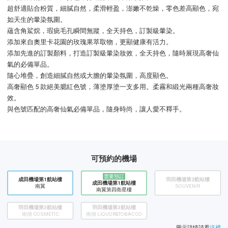
超舒適貼合粉質，細膩自然，柔滑輕盈，澎嫩不乾燥，零色差高顯色，宛
如天生的暈染氛圍。
蘊含角鯊烷，瑕疵毛孔瞬間無蹤，全天持色，訂製級暈染。
添加來自奧里卡花園的玫瑰果萃取物，更顯健康有活力。
添加先進的訂製顏料，打造訂製級暈染妝效，全天持色，隨時展現高奢仙
氣的必備單品。
隨心堆疊，創造細膩自然或大膽的暈染氛圍，高度顯色。
高奢顯色 5 款絕美腮紅色號，薄塗厚塗一支多用。柔霧和緞光兩種高奢妝
效。
與色號匹配的高奢仙氣必備單品，隨身時尚，讓人愛不釋手。
可預約的機場
需要預訂
成田機場第1航站樓
羽田機場第2航站樓
成田機場第1航站樓
南翼
SOUVENIR
南翼第四衛星樓
羽田機場第3航站樓
羽田機場第3航站樓
南側 COSMETIC
南側 LIQUOR&TOBACCO
圖示詳情請看
這裡