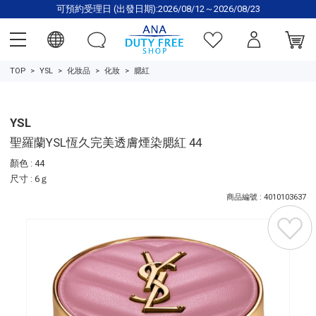
可預約受理日 (出發日期):2026/08/12～2026/08/23
TOP
YSL
化妝品
化妝
腮紅
YSL
聖羅蘭YSL恆久完美透膚煙染腮紅 44
顏色 : 44
尺寸 : 6ｇ
商品編號 : 4010103637