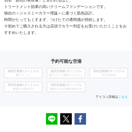
別名「肌色の美容液」と言われるほど、
トリートメント効果の高いクリームファンデーションです。
独自の＜ジャスミーカラー理論＞に基づく肌色設計。
時間がたってもくすまず、つけたての透明感が持続します。
※初めてご購入される方は店頭でカラー判定をお受けいただくことをお
すすめいたします。
予約可能な空港
成田空港第1ターミナル
成田空港第1ターミナル
羽田空港第2ターミナル
南ウイング
南ウイング第4サテライト
SOUVENIR
羽田空港第3ターミナル
羽田空港第3ターミナル
南側 COSMETIC
南側 LIQUOR&TOBACCO
アイコン詳細は
こちら