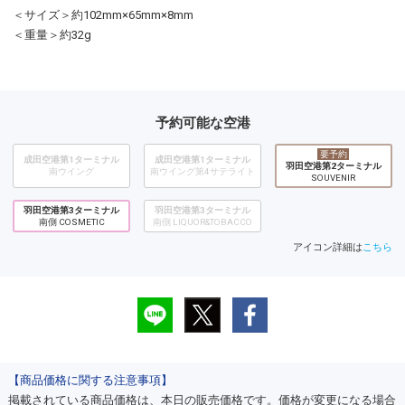
＜サイズ＞約102mm×65mm×8mm
＜重量＞約32g
予約可能な空港
要予約
成田空港第1ターミナル
成田空港第1ターミナル
羽田空港第2ターミナル
南ウイング
南ウイング第4サテライト
SOUVENIR
羽田空港第3ターミナル
羽田空港第3ターミナル
南側 COSMETIC
南側 LIQUOR&TOBACCO
アイコン詳細は
こちら
【商品価格に関する注意事項】
掲載されている商品価格は、本日の販売価格です。価格が変更になる場合