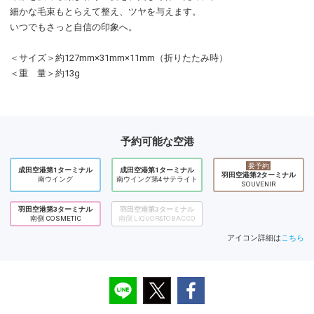
細かな毛束もとらえて整え、ツヤを与えます。
いつでもさっと自信の印象へ。
＜サイズ＞約127mm×31mm×11mm（折りたたみ時）
＜重 量＞約13g
予約可能な空港
要予約
成田空港第1ターミナル
成田空港第1ターミナル
羽田空港第2ターミナル
南ウイング
南ウイング第4サテライト
SOUVENIR
羽田空港第3ターミナル
羽田空港第3ターミナル
南側 COSMETIC
南側 LIQUOR&TOBACCO
アイコン詳細は
こちら