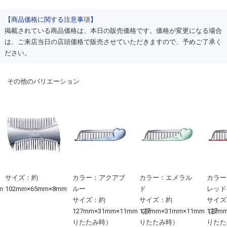
【商品価格に関する注意事項】
掲載されている商品価格は、本日の販売価格です。価格が変更になる場合
は、ご来店当日の店頭価格で販売させていただきますので、予めご了承く
ださい。
その他のバリエーション
サイズ：約
カラー：アクアブ
カラー：エメラル
カラー
m
102mm×65mm×8mm
ルー
ド
レッド
サイズ：約
サイズ：約
サイズ
127mm×31mm×11mm（折
127mm×31mm×11mm（折
127m
りたたみ時）
りたたみ時）
りたた