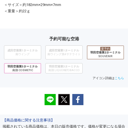
＜サイズ＞約182mm×29mm×7mm
＜重量＞約22ｇ
予約可能な空港
要予約
成田空港第1ターミナル
成田空港第1ターミナル
羽田空港第2ターミナル
南ウイング
南ウイング第4サテライト
SOUVENIR
羽田空港第3ターミナル
羽田空港第3ターミナル
南側 COSMETIC
南側 LIQUOR&TOBACCO
アイコン詳細は
こちら
【商品価格に関する注意事項】
掲載されている商品価格は、本日の販売価格です。価格が変更になる場合