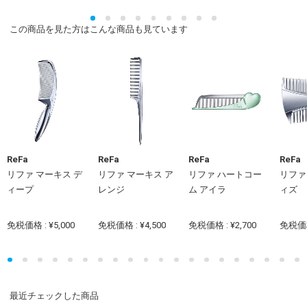
この商品を見た方はこんな商品も見ています
ReFa
ReFa
ReFa
ReFa
リファ マーキス デ
リファ マーキス ア
リファ ハートコー
リファ
ィープ
レンジ
ム アイラ
ィズ
免税価格 : ¥5,000
免税価格 : ¥4,500
免税価格 : ¥2,700
免税価格 
最近チェックした商品