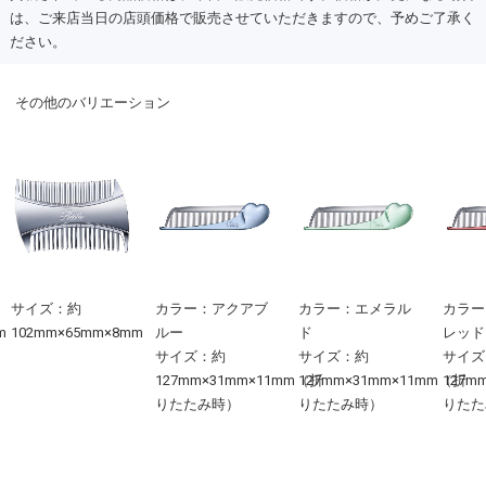
は、ご来店当日の店頭価格で販売させていただきますので、予めご了承く
ださい。
その他のバリエーション
サイズ：約
カラー：アクアブ
カラー：エメラル
カラー
m
102mm×65mm×8mm
ルー
ド
レッド
サイズ：約
サイズ：約
サイズ
127mm×31mm×11mm（折
127mm×31mm×11mm（折
127m
りたたみ時）
りたたみ時）
りたた