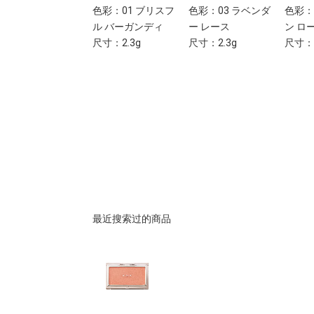
色彩：EX-07
色彩：01 ブリスフ
色彩：03 ラベンダ
色彩：
Ambering Rose
ル バーガンディ
ー レース
ン ロ
尺寸：2.3g
尺寸：2.3g
尺寸：2.3g
尺寸：2
最近搜索过的商品