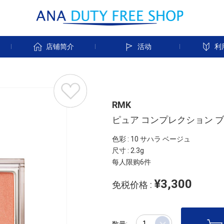
店铺简介
活动
利
RMK
ピュア コンプレクション 
色彩 : 10 サハラ ベージュ
尺寸 : 2.3g
每人限购6件
¥3,300
免税价格 :
数量: