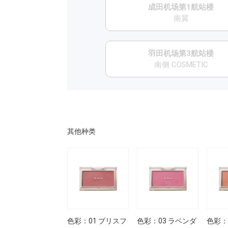
成田机场第1航站楼
南翼
羽田机场第3航站楼
南侧 COSMETIC
其他种类
色彩：EX-07
色彩：01 ブリスフ
色彩：03 ラベンダ
色彩：