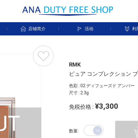
店铺简介
活动
利
RMK
ピュア コンプレクション 
色彩 : 02 ディフューズド アンバー
尺寸 : 2.3g
¥3,300
免税价格 :
数量: