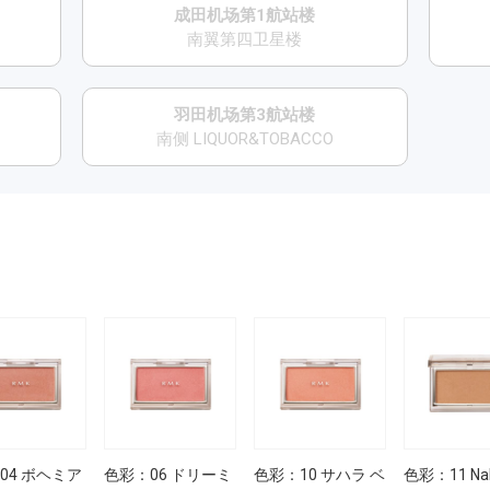
成田机场第1航站楼
南翼第四卫星楼
羽田机场第3航站楼
南侧 LIQUOR&TOBACCO
04 ボヘミア
色彩：06 ドリーミ
色彩：10 サハラ ベ
色彩：11 Na