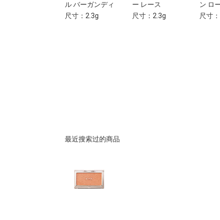
Ambering Rose
ル バーガンディ
ー レース
ン ロ
尺寸：2.3g
尺寸：2.3g
尺寸：2.3g
尺寸：2
最近搜索过的商品