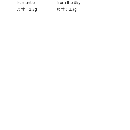
Romantic
from the Sky
Fleur
尺寸：2.3g
尺寸：2.3g
尺寸：2.3g