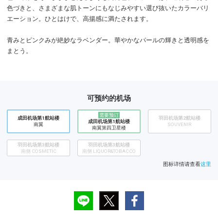
色づきと、さまざまな肌トーンにもなじみやすい選び抜いたカラーバリ
エーション。ひとはけで、高揚感に満たされます。
青みとピンクみが絶妙なラベンダー。華やかなパールの輝きと透明感を
まとう。
可预约的机场
需要预订
成田机场第1航站楼
​羽田机场第2航站楼
成田机场第1航站楼
南翼
SOUVENIR
南翼第四卫星楼
羽田机场第3航站楼
羽田机场第3航站楼
南侧 COSMETIC
南侧 LIQUOR&TOBACCO
图标详情请查看
这里