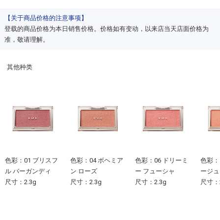
【关于商品价格的注意事项】
登载的商品价格为本日销售价格。价格如有变动，以来店当天店面价格为
准，敬请理解。
其他种类
色彩：01 ブリスフ
色彩：04 ボヘミア
色彩：06 ドリーミ
色彩：1
ル バーガンディ
ン ローズ
ー フューシャ
ージュ
尺寸：2.3g
尺寸：2.3g
尺寸：2.3g
尺寸：2