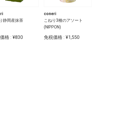
ri
coneri
Shiroi_白い恋人
り静岡産抹茶
こねり3種のアソート
白い恋人 (ホワイ
(NIPPON)
&amp;...
格 : ¥830
免税価格 : ¥1,550
免税価格 : ¥2,12