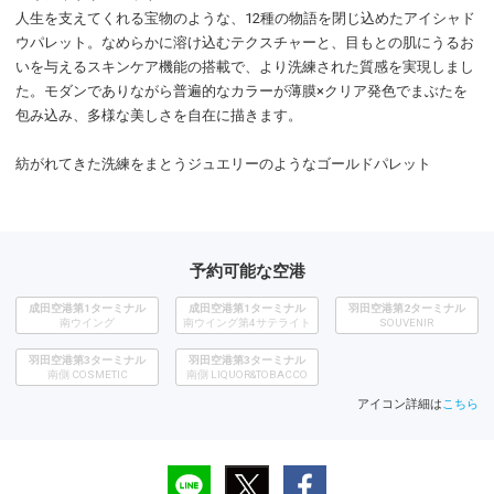
人生を支えてくれる宝物のような、12種の物語を閉じ込めたアイシャド
ウパレット。なめらかに溶け込むテクスチャーと、目もとの肌にうるお
いを与えるスキンケア機能の搭載で、より洗練された質感を実現しまし
た。モダンでありながら普遍的なカラーが薄膜×クリア発色でまぶたを
包み込み、多様な美しさを自在に描きます。
紡がれてきた洗練をまとうジュエリーのようなゴールドパレット
予約可能な空港
成田空港第1ターミナル
成田空港第1ターミナル
羽田空港第2ターミナル
南ウイング
南ウイング第4サテライト
SOUVENIR
羽田空港第3ターミナル
羽田空港第3ターミナル
南側 COSMETIC
南側 LIQUOR&TOBACCO
アイコン詳細は
こちら