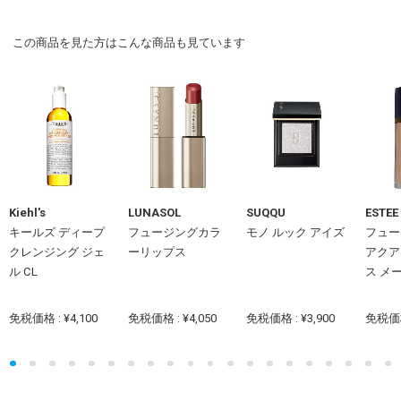
この商品を見た方はこんな商品も見ています
Kiehl's
LUNASOL
SUQQU
ESTEE
キールズ ディープ
フュージングカラ
モノ ルック アイズ
フュー
クレンジング ジェ
ーリップス
アクア
ル CL
ス メー.
免税価格 : ¥4,100
免税価格 : ¥4,050
免税価格 : ¥3,900
免税価格 