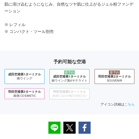
肌に溶け込むようになじみ、自然なツヤ肌に仕上がるジェル粉ファンデ
ーション
※ レフィル
※ コンパクト・ツール別売
予約可能な空港
要予約
要予約
成田空港第1ターミナル
成田空港第1ターミナル
羽田空港第2ターミナル
南ウイング
南ウイング第4サテライト
SOUVENIR
羽田空港第3ターミナル
羽田空港第3ターミナル
南側 COSMETIC
南側 LIQUOR&TOBACCO
アイコン詳細は
こちら