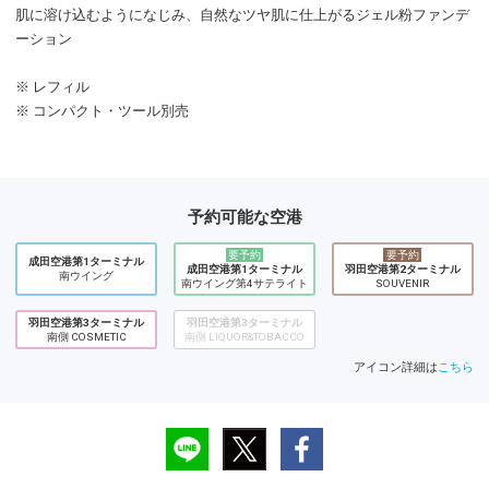
肌に溶け込むようになじみ、自然なツヤ肌に仕上がるジェル粉ファンデ
ーション
※ レフィル
※ コンパクト・ツール別売
予約可能な空港
要予約
要予約
成田空港第1ターミナル
成田空港第1ターミナル
羽田空港第2ターミナル
南ウイング
南ウイング第4サテライト
SOUVENIR
羽田空港第3ターミナル
羽田空港第3ターミナル
南側 COSMETIC
南側 LIQUOR&TOBACCO
アイコン詳細は
こちら