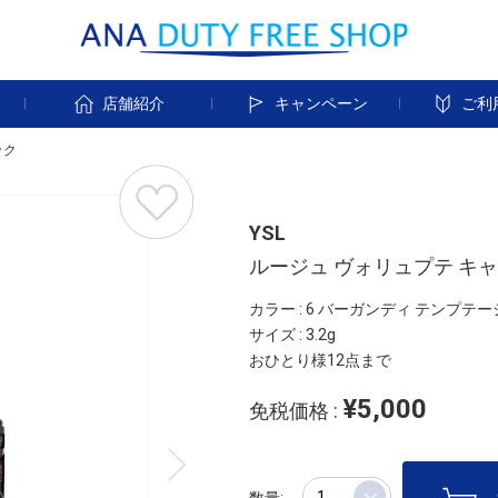
す
店舗紹介
キャンペーン
ご利
ック
YSL
ルージュ ヴォリュプテ キ
カラー : 6 バーガンディ テンプテ
サイズ : 3.2g
おひとり様12点まで
¥5,000
免税価格 :
数量: