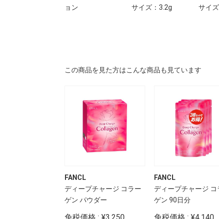
ョン
サイズ：3.2g
サイズ：
この商品を見た方はこんな商品も見ています
FANCL
FANCL
ザ インクス ヴィニル
ディープチャージ コラー
ディープチャージ コ
ム
ゲン パウダー
ゲン 90日分
: ¥5,500
免税価格 : ¥3,250
免税価格 : ¥4,140