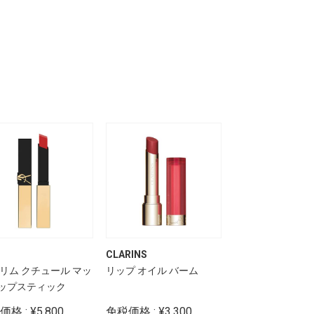
CLARINS
YSL
スリム クチュール マッ
リップ オイル バーム
ザ スリム クチュ
ップスティック
トリップスティッ
格 : ¥5,800
免税価格 : ¥3,300
免税価格 : ¥5,80