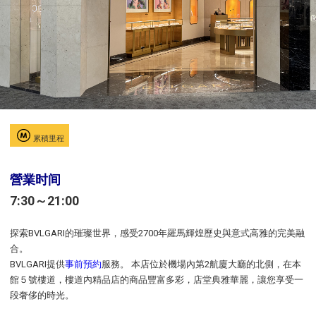
累積里程
營業时间
7:30～21:00
探索BVLGARI的璀璨世界，感受2700年羅馬輝煌歷史與意式高雅的完美融
合。
BVLGARI提供
事前預約
服務。 本店位於機場內第2航廈大廳的北側，在本
館５號樓道，樓道內精品店的商品豐富多彩，店堂典雅華麗，讓您享受一
段奢侈的時光。