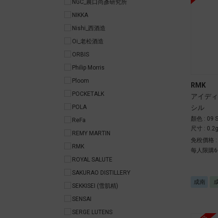
NGC_農口尚彥研究所
NIKKA
Nishi_西酒造
Oi_老松酒造
ORBIS
Philip Morris
Ploom
RMK
POCKETALK
アイディ
シル
POLA
顏色 : 09 
ReFa
尺寸 : 0.2
REMY MARTIN
免稅價格 
RMK
每人限購6
ROYAL SALUTE
SAKURAO DISTILLERY
成南
SEKKISEI (雪肌精)
SENSAI
SERGE LUTENS