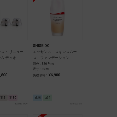
SHISEIDO
ンスト リニュー
エッセンス スキンスムー
ーム デュオ
ス ファンデーション
顏色 : 320 Pine
尺寸 : 30ｍL
,800
¥6,900
免稅價格 :
羽2
羽3C
成南
成4
4020104499
4010203579