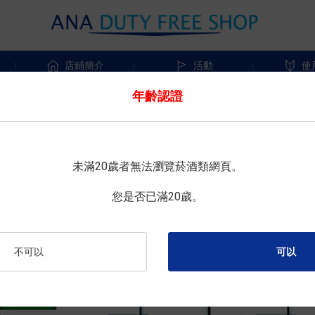
店鋪簡介
活動
使
年齡認證
推薦順序
依照新到的順序
依照名稱順序
價格從低到高
未滿20歲者無法瀏覽菸酒類網頁。
您是否已滿20歲。
不可以