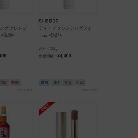
SHISEIDO
ング クレンジ
ディープ クレンジングフォ
<洗顔>
ーム <洗顔>
尺寸 : 125g
400
¥4,400
免稅價格 :
羽2
羽3C
成南
成4
羽2
羽3C
4020104598
4020104599