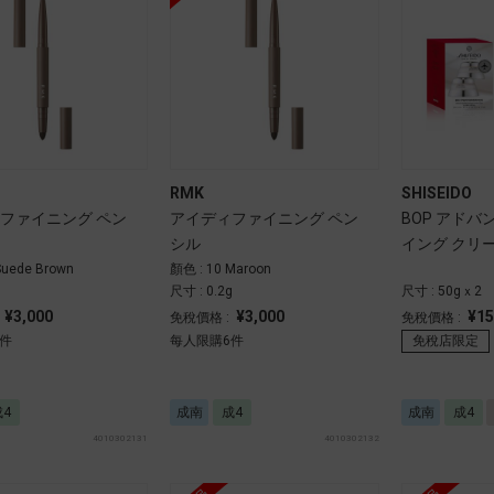
RMK
SHISEIDO
ファイニング ペン
アイディファイニング ペン
BOP アドバ
シル
イング クリ
Suede Brown
顏色 : 10 Maroon
g
尺寸 : 0.2g
尺寸 : 50gｘ2
¥3,000
¥3,000
¥15
:
免稅價格 :
免稅價格 :
免稅店限定
件
每人限購6件
成4
成南
成4
成南
成4
4010302131
4010302132