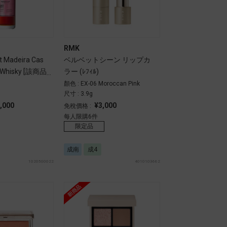
RMK
st Madeira Cas
ベルベットシーン リップカ
lt Whisky [該商品
ラー (ﾚﾌｨﾙ)
顏色 : EX-06 Moroccan Pink
尺寸 : 3.9g
,000
¥3,000
免稅價格 :
每人限購6件
限定品
成南
成4
1020500022
4010103662