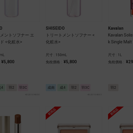
O
SHISEIDO
Kavalan
メントソフナー エ
トリートメントソフナー <
Kavalan Soli
ド <化粧水>
化粧水>
k Single Ma
不參與打折]
0mL
尺寸 : 150mL
尺寸 : 1L
¥5,800
¥5,800
¥29
:
免稅價格 :
免稅價格 :
成4
羽2
羽3C
成南
成4
羽2
羽3C
羽2
4020104600
4020104601