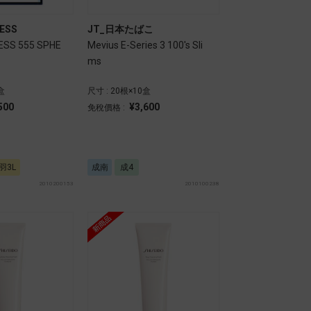
ESS
JT_日本たばこ
ESS 555 SPHE
Mevius E-Series 3 100's Sli
ms
盒
尺寸 : 20根×10盒
500
¥3,600
免稅價格 :
羽3L
成南
成4
2010200153
2010100238