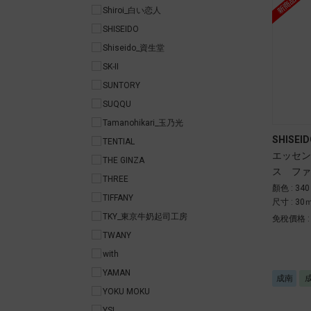
Shiroi_白い恋人
SHISEIDO
Shiseido_資生堂
SK-II
SUNTORY
SUQQU
Tamanohikari_玉乃光
SHISEID
TENTIAL
エッセン
THE GINZA
ス ファ
THREE
顏色 : 340
TIFFANY
尺寸 : 30
TKY_東京牛奶起司工房
免稅價格 
TWANY
with
YAMAN
成南
YOKU MOKU
YSL