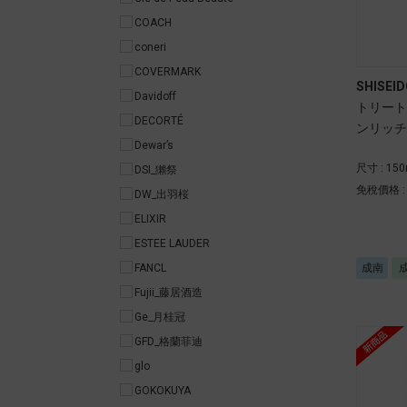
COACH
coneri
COVERMARK
SHISEID
Davidoff
トリート
DECORTÉ
ンリッチ
Dewar’s
尺寸 : 15
DSI_獺祭
免稅價格 
DW_出羽桜
ELIXIR
ESTEE LAUDER
成南
FANCL
Fujii_藤居酒造
Ge_月桂冠
GFD_格蘭菲迪
glo
GOKOKUYA