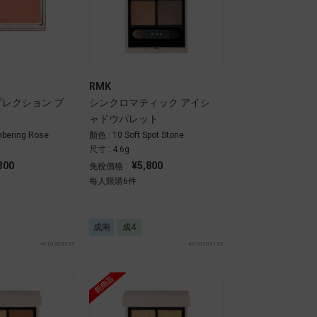
RMK
プレクション ブ
シンクロマティック アイシ
ャドウパレット
bering Rose
顏色 : 10 Soft Spot Stone
尺寸 : 4.6g
300
¥5,800
免稅價格 :
每人限購6件
成南
成4
4010203555
4010302125