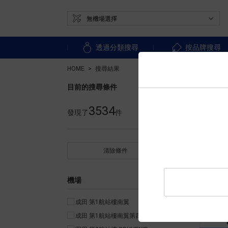
透過分類搜尋
按品牌搜尋
HOME
搜尋結果
目前的搜尋條件
3534
發現了
件
清除條件
機場
成田 第1航站樓南翼
成田 第1航站樓南翼第四衛星樓