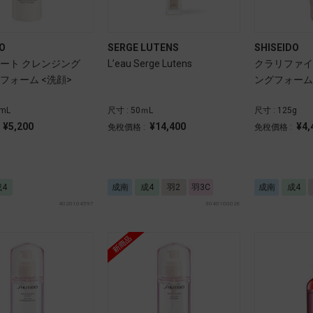
O
SERGE LUTENS
SHISEIDO
ート クレンジング
L’eau Serge Lutens
クラリファイ
フォーム <洗顔>
ングフォーム 
0mL
尺寸 : 50ｍL
尺寸 : 125g
¥5,200
¥14,400
¥4,
:
免稅價格 :
免稅價格 :
成4
成南
成4
羽2
羽3C
成南
成4
4020104597
3040100026