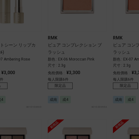
RMK
RMK
トシーン リップカ
ピュア コンプレクション ブ
ピュア コン
ﾙ)
ラッシュ
ラッシュ
07 Ambering Rose
顏色 : EX-06 Moroccan Pink
顏色 : EX-07 Am
g
尺寸 : 2.3g
尺寸 : 2.3g
¥3,000
¥3,300
¥3,
:
免稅價格 :
免稅價格 :
件
每人限購6件
每人限購6件
品
限定品
限定品
成4
成南
成4
成南
成4
4010103663
4010203554