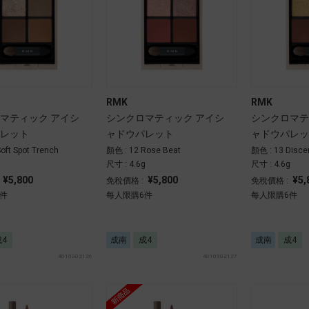
RMK
RMK
マティック アイシ
シンクロマティック アイシ
シンクロマテ
レット
ャドウパレット
ャドウパレッ
oft Spot Trench
顏色 : 12 Rose Beat
顏色 : 13 Disce
g
尺寸 : 4.6g
尺寸 : 4.6g
¥5,800
¥5,800
¥5,
:
免稅價格 :
免稅價格 :
件
每人限購6件
每人限購6件
成4
成南
成4
成南
成4
4010302126
4010302127