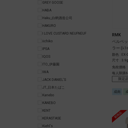
GREY GOOSE
HABA
Haku_白鹤酒造公司
HAKURO
I LOVE CUSTARD NEUFNEUF
RMK
ベルベッ
iichiko
ラー (ﾚﾌｨ
IPSA
顏色 : EX-
IQOS
尺寸 : 3.9
ITO_伊藤園
免稅價格 
IWA
每人限購6
限定
JACK DANIEL'S
JT_日本たばこ
成南
Kanebo
KANEBO
KENT
KERASTASE
Kiehl's