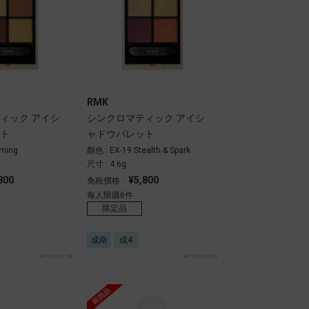
RMK
ィック アイシ
シンクロマティック アイシ
ト
ャドウパレット
rning
顏色 : EX-19 Stealth & Spark
尺寸 : 4.6g
800
¥5,800
免稅價格 :
每人限購6件
限定品
成南
成4
4010302128
4010302130