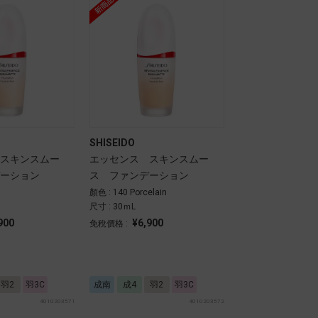
SHISEIDO
スキンスムー
エッセンス スキンスムー
ーション
ス ファンデーション
顏色 : 140 Porcelain
尺寸 : 30ｍL
900
¥6,900
免稅價格 :
羽2
羽3C
成南
成4
羽2
羽3C
4010203571
4010203572