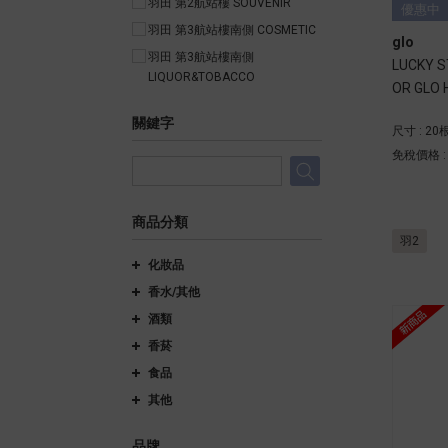
羽田 第2航站樓 SOUVENIR
優惠中
羽田 第3航站樓南側 COSMETIC
glo
羽田 第3航站樓南側
LUCKY S
LIQUOR&TOBACCO
OR GLO
o™ HYPE
關鍵字
尺寸 : 20
免稅價格 
商品分類
羽2
化妝品
香水/其他
酒類
香菸
食品
其他
品牌