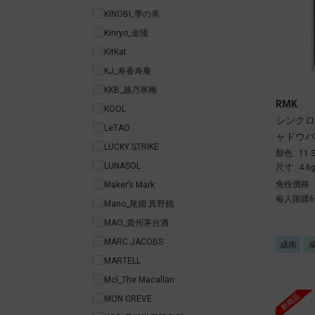
KINOBI_季の美
Kinryo_金陵
KitKat
KJ_寿香寿庵
KKB_越乃寒梅
RMK
KOOL
シンクロ
LeTAO
ャドウパ
LUCKY STRIKE
顏色 : 11 S
LUNASOL
尺寸 : 4.6
免稅價格 
Maker’s Mark
每人限購6
Mano_尾畑:真野鶴
MAO_貴州茅台酒
MARC JACOBS
成南
MARTELL
Mcl_The Macallan
MON CREVE