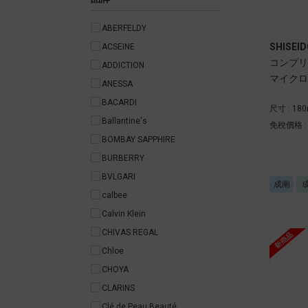
ABERFELDY
SHISEID
ACSEINE
コンプリ
ADDICTION
マイクロ
ANESSA
BACARDI
尺寸 : 18
Ballantine's
免稅價格 
BOMBAY SAPPHIRE
BURBERRY
BVLGARI
成南
calbee
Calvin Klein
CHIVAS REGAL
Chloe
CHOYA
CLARINS
Clé de Peau Beauté