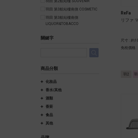
羽田 第2航站樓 SOUVENIR
羽田 第3航站樓南側 COSMETIC
ReFa
羽田 第3航站樓南側
リファ 
LIQUOR&TOBACCO
關鍵字
尺寸 : 約
免稅價格 
商品分類
羽2
羽
化妝品
香水/其他
酒類
香菸
食品
其他
品牌