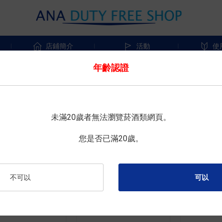
店鋪簡介
活動
使
年齡認證
推薦順序
依照新到的順序
依照名稱順序
價格從低到高
未滿20歲者無法瀏覽菸酒類網頁。
您是否已滿20歲。
不可以