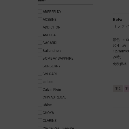
ABERFELDY
ReFa
ACSEINE
リファ 
ADDICTION
ANESSA
顏色 : ク
BACARDI
尺寸 : 約
Ballantine's
127mm
み時）
BOMBAY SAPPHIRE
免稅價格 
BURBERRY
BVLGARI
calbee
羽2
羽
Calvin Klein
CHIVAS REGAL
Chloe
CHOYA
CLARINS
Clé de Peau Beauté