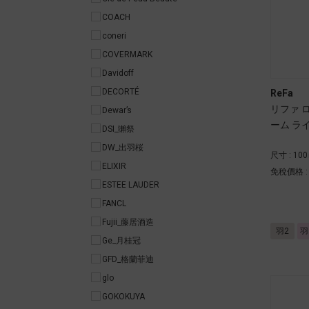
COACH
coneri
COVERMARK
Davidoff
DECORTÉ
ReFa
リファ 
Dewar’s
ーム ラ
DSI_獺祭
DW_出羽桜
尺寸 : 10
ELIXIR
免稅價格 
ESTEE LAUDER
FANCL
Fujii_藤居酒造
羽2
羽
Ge_月桂冠
GFD_格蘭菲迪
glo
GOKOKUYA