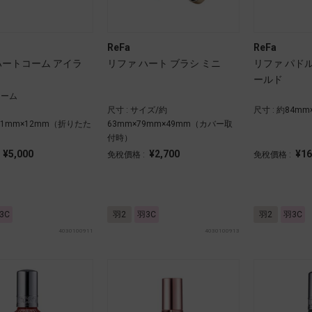
ReFa
ReFa
ハートコーム アイラ
リファ ハート ブラシ ミニ
リファ パド
ールド
ローム
尺寸 : サイズ/約
尺寸 : 約84mm
×31mm×12mm（折りたた
63mm×79mm×49mm（カバー取
付時）
¥5,000
¥2,700
¥16
:
免稅價格 :
免稅價格 :
3C
羽2
羽3C
羽2
羽3C
4030100911
4030100913