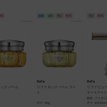
3C
成南
成4
羽2
羽3C
羽2
羽3C
1110100205
1110100201
ReFa
ReFa
ロック バーム
リファ ロック バーム ライ
リファ ビュ
ト
ヤースマート
顏色 : アイボリ
尺寸 : 50g
尺寸 : 約230m