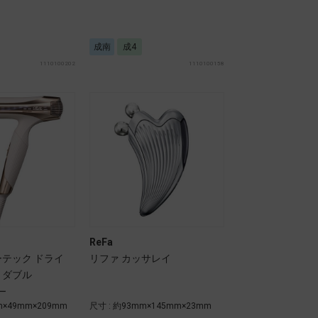
成南
成4
1110100202
1110100158
ReFa
ーテック ドライ
リファ カッサレイ
 ダブル
ー
m×49mm×209mm
尺寸 : 約93mm×145mm×23mm