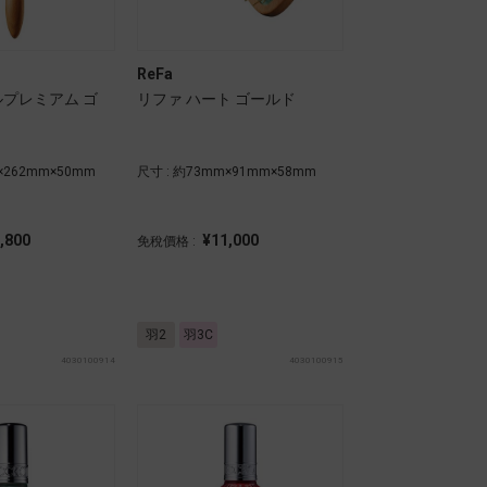
ReFa
ルプレミアム ゴ
リファ ハート ゴールド
×262mm×50mm
尺寸 : 約73mm×91mm×58mm
,800
¥11,000
免稅價格 :
羽2
羽3C
4030100914
4030100915