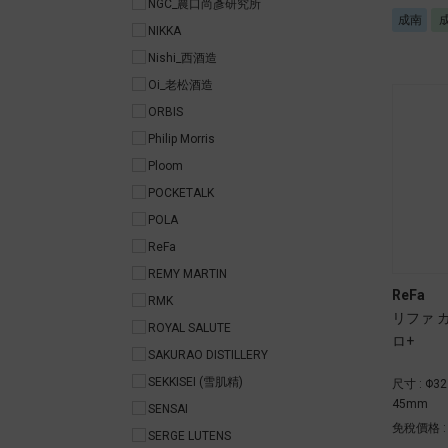
NGC_農口尚彥研究所
成南
NIKKA
Nishi_西酒造
Oi_老松酒造
ORBIS
Philip Morris
Ploom
POCKETALK
POLA
ReFa
REMY MARTIN
ReFa
RMK
リファ 
ROYAL SALUTE
ロ+
SAKURAO DISTILLERY
SEKKISEI (雪肌精)
尺寸 : Φ3
45mm
SENSAI
免稅價格 
SERGE LUTENS