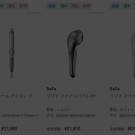
成4
羽2
羽3C
成南
成4
羽2
羽3C
成南
成4
4030100879
4020104505
ReFa
ReFa
カール アイロン プ
リファ ファインバブル U+
リファ ファイ
顏色 : シルバー
顏色 : ホワイト
2：約334mm × 71mm ×
尺寸 : 約H241×W96×D134mm
尺寸 : 約H241
¥27,000
¥31,810
¥31
:
免稅價格 :
免稅價格 :