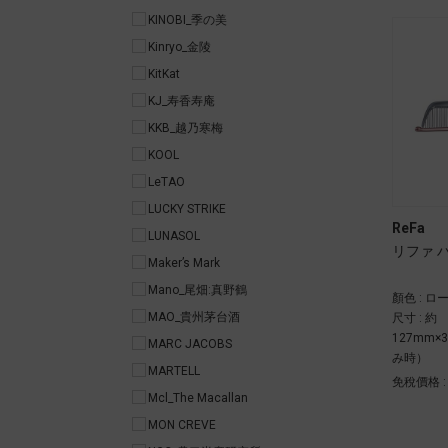
KINOBI_季の美
Kinryo_金陵
KitKat
KJ_寿香寿庵
KKB_越乃寒梅
KOOL
LeTAO
LUCKY STRIKE
ReFa
LUNASOL
リファ 
Maker’s Mark
Mano_尾畑:真野鶴
顏色 : 
MAO_貴州茅台酒
尺寸 : 約
127mm
MARC JACOBS
み時）
MARTELL
免稅價格 
Mcl_The Macallan
MON CREVE