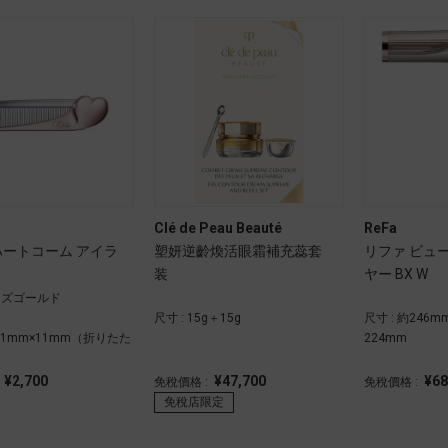
Clé de Peau Beauté
ReFa
ハートコーム アイラ
塑妍逆齡煥活眼霜補充蕊套
リファ ビュ
装
ヤー BX W
ローズゴールド
尺寸 : 15g＋15g
尺寸 : 約246mm
×31mm×11mm（折りたた
224mm
¥2,700
¥47,700
¥68
:
免稅價格 :
免稅價格 :
免稅店限定