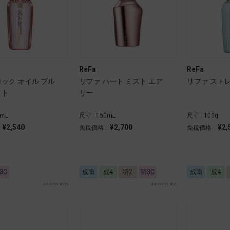
ReFa
ReFa
ロック オイル ブル
リファ ハート ミスト エア
リファ スト
イト
リー
0ｍL
尺寸 : 150mL
尺寸 : 100g
¥2,540
¥2,700
¥2,
:
免稅價格 :
免稅價格 :
3C
成南
成4
羽2
羽3C
成南
成4
4020300059
4020300060