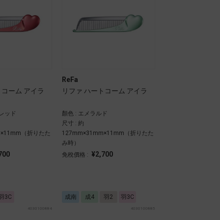
ReFa
トコーム アイラ
リファ ハートコーム アイラ
ンレッド
顏色 : エメラルド
尺寸 : 約
mm×11mm（折りたた
127mm×31mm×11mm（折りたた
み時）
700
¥2,700
免稅價格 :
羽3C
成南
成4
羽2
羽3C
4030100884
4030100885