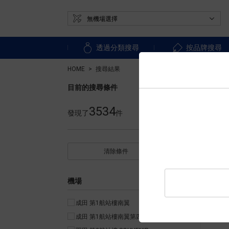
透過分類搜尋
按品牌搜尋
HOME
搜尋結果
目前的搜尋條件
3534
發現了
件
清除條件
機場
成田 第1航站樓南翼
成田 第1航站樓南翼第四衛星樓