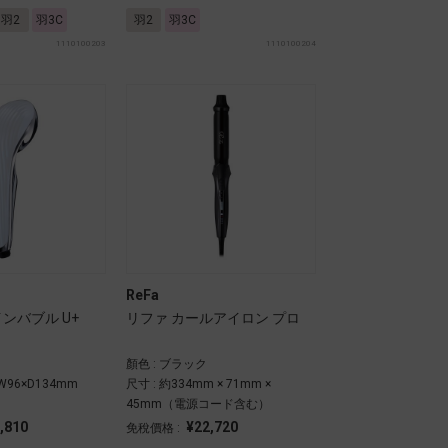
羽2
羽3C
羽2
羽3C
1110100203
1110100204
ReFa
ンバブル U+
リファ カールアイロン プロ
顏色 : ブラック
×W96×D134mm
尺寸 : 約334mm × 71mm ×
45mm（電源コード含む）
,810
¥22,720
免稅價格 :