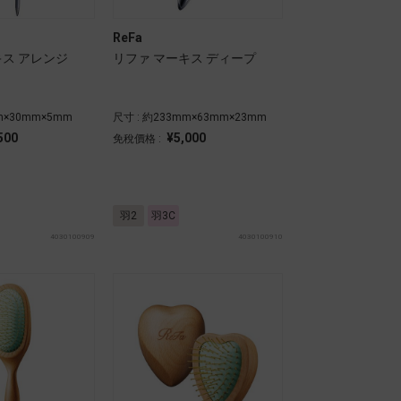
ReFa
キス アレンジ
リファ マーキス ディープ
m×30mm×5mm
尺寸 : 約233mm×63mm×23mm
500
¥5,000
免稅價格 :
羽2
羽3C
4030100909
4030100910