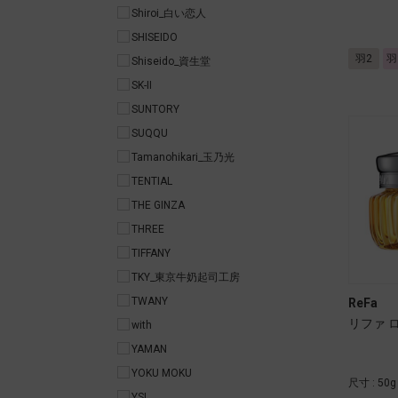
Shiroi_白い恋人
SHISEIDO
羽2
羽
Shiseido_資生堂
SK-II
SUNTORY
SUQQU
Tamanohikari_玉乃光
TENTIAL
THE GINZA
THREE
TIFFANY
TKY_東京牛奶起司工房
TWANY
ReFa
リファ 
with
YAMAN
YOKU MOKU
尺寸 : 50g
YSL