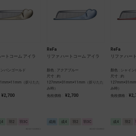
ReFa
ReFa
ハートコーム アイラ
リファ ハートコーム アイラ
リファ ハー
シャンパンゴールド
顏色 : アクアブルー
顏色 : シャイ
尺寸 : 約
尺寸 : 約
×31mm×11mm（折りたた
127mm×31mm×11mm（折りたた
127mm×31
み時）
み時）
¥2,700
¥2,700
¥2,
:
免稅價格 :
免稅價格 :
成4
羽2
羽3C
成南
成4
羽2
羽3C
成4
羽2
4030100882
4030100883