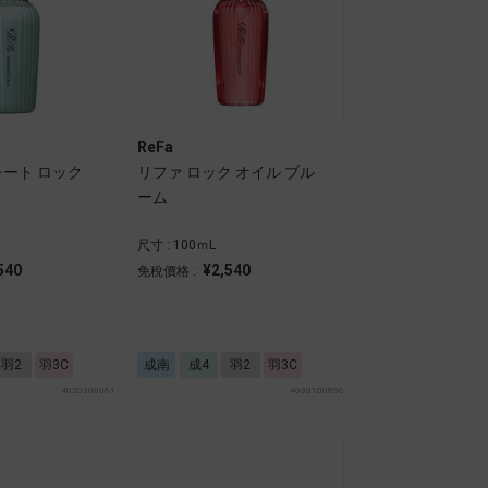
ReFa
レート ロック
リファ ロック オイル ブル
ーム
尺寸 : 100ｍL
540
¥2,540
免稅價格 :
羽2
羽3C
成南
成4
羽2
羽3C
4020300061
4030100896