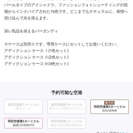
パールタイプのアイシャドウ。ファッションフォトシューティングの現
場からインスパイアされた16色です。どこまでもナチュラルに、表情へ
溶け込んで光を添えます。
深い気品を添えるバーガンディ
※ケースは別売りです。専用ケースにセットしてお使いください。
アディクション ケース Ⅰ(1色セット)
アディクション ケース Ⅱ(2色セット)
アディクション ケース Ⅳ(4色セット)
予約可能な空港
要予約
成田空港第1ターミナル
成田空港第1ターミナル
羽田空港第2ターミナル
南ウイング
南ウイング第4サテライト
SOUVENIR
羽田空港第3ターミナル
羽田空港第3ターミナル
南側 COSMETIC
南側 LIQUOR&TOBACCO