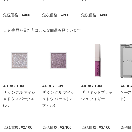
免税価格 :
¥400
免税価格 :
¥500
免税価格 :
¥800
この商品を見た方はこんな商品も見ています
ADDICTION
ADDICTION
ADDICTION
ADDIC
ザ シングル アイシ
ザ シングル アイシ
ザ リキッドブラッ
ケース 
ャドウ スパークル
ャドウ パール (レ
シュ フォギー
ト)
(レ...
フィル)
免税価格 : ¥2,100
免税価格 : ¥2,100
免税価格 : ¥3,100
免税価格