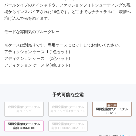
パールタイプのアイシャドウ。ファッションフォトシューティングの現
場からインスパイアされた16色です。どこまでもナチュラルに、表情へ
溶け込んで光を添えます。
モードな雰囲気のブルーグレー
※ケースは別売りです。専用ケースにセットしてお使いください。
アディクション ケース Ⅰ(1色セット)
アディクション ケース Ⅱ(2色セット)
アディクション ケース Ⅳ(4色セット)
予約可能な空港
要予約
成田空港第1ターミナル
成田空港第1ターミナル
羽田空港第2ターミナル
南ウイング
南ウイング第4サテライト
SOUVENIR
羽田空港第3ターミナル
羽田空港第3ターミナル
南側 COSMETIC
南側 LIQUOR&TOBACCO