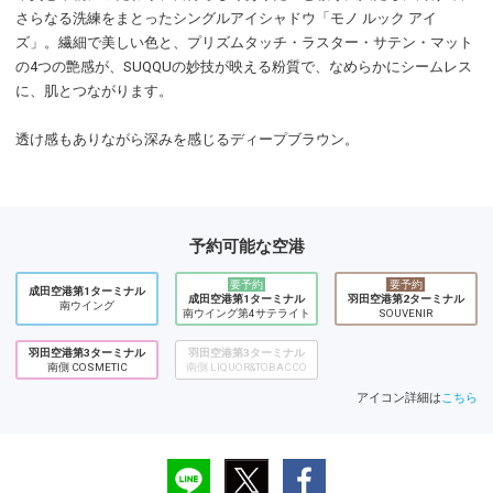
さらなる洗練をまとったシングルアイシャドウ「モノ ルック アイ
ズ」。繊細で美しい色と、プリズムタッチ・ラスター・サテン・マット
の4つの艶感が、SUQQUの妙技が映える粉質で、なめらかにシームレス
に、肌とつながります。
透け感もありながら深みを感じるディープブラウン。
予約可能な空港
要予約
要予約
成田空港第1ターミナル
成田空港第1ターミナル
羽田空港第2ターミナル
南ウイング
南ウイング第4サテライト
SOUVENIR
羽田空港第3ターミナル
羽田空港第3ターミナル
南側 COSMETIC
南側 LIQUOR&TOBACCO
アイコン詳細は
こちら