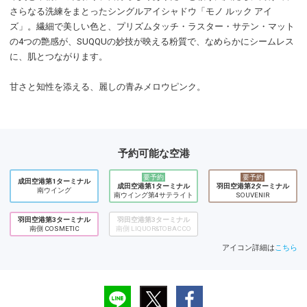
さらなる洗練をまとったシングルアイシャドウ「モノ ルック アイ
ズ」。繊細で美しい色と、プリズムタッチ・ラスター・サテン・マット
の4つの艶感が、SUQQUの妙技が映える粉質で、なめらかにシームレス
に、肌とつながります。
甘さと知性を添える、麗しの青みメロウピンク。
予約可能な空港
要予約
要予約
成田空港第1ターミナル
成田空港第1ターミナル
羽田空港第2ターミナル
南ウイング
南ウイング第4サテライト
SOUVENIR
羽田空港第3ターミナル
羽田空港第3ターミナル
南側 COSMETIC
南側 LIQUOR&TOBACCO
アイコン詳細は
こちら