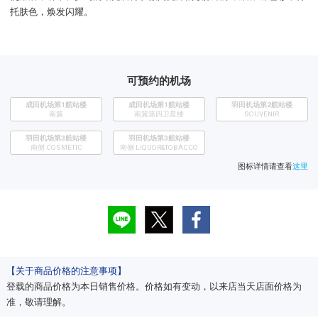
托肤色，焕发闪耀。
可预约的机场
成田机场第1航站楼
成田机场第1航站楼
​羽田机场第2航站楼
南翼
南翼第四卫星楼
SOUVENIR
羽田机场第3航站楼
羽田机场第3航站楼
南侧 COSMETIC
南侧 LIQUOR&TOBACCO
图标详情请查看
这里
【关于商品价格的注意事项】
登载的商品价格为本日销售价格。价格如有变动，以来店当天店面价格为
准，敬请理解。