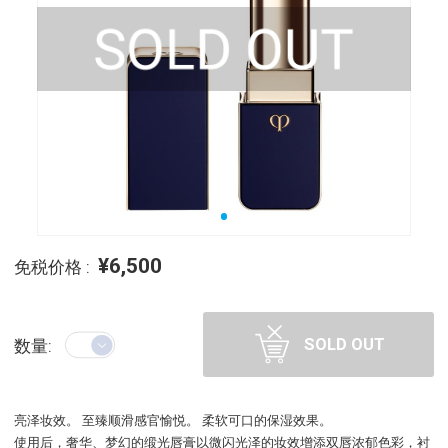
¥6,500
免税价格 :
SOLD OUT
数量:
亮泽妆效。 至臻顺滑感官愉悦。 柔软可口的保湿效果。
使用后，奢华、梦幻的缎光唇膏以微闪光泽的妆效增添双唇浓郁色彩，衬