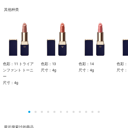
其他种类
色彩：11 トライア
色彩：13
色彩：14
色彩：
ンファント トーニ
尺寸：4g
尺寸：4g
尺寸：
ー
尺寸：4g
最近搜索过的商品