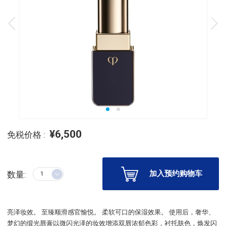
¥6,500
免税价格 :
加入预约购物车
数量:
亮泽妆效。 至臻顺滑感官愉悦。 柔软可口的保湿效果。 使用后，奢华、
梦幻的缎光唇膏以微闪光泽的妆效增添双唇浓郁色彩，衬托肤色，焕发闪