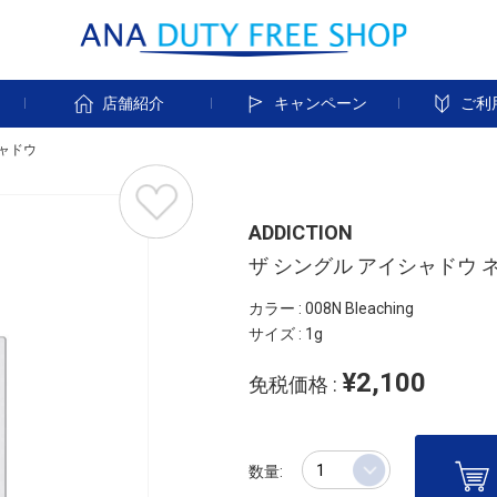
す
店舗紹介
キャンペーン
ご利
ャドウ
ADDICTION
ザ シングル アイシャドウ 
カラー : 008N Bleaching
サイズ : 1g
¥2,100
免税価格 :
数量: