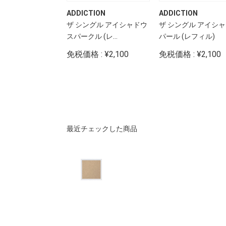
TION
ADDICTION
ADDICTION
Ⅱ (2色セット)
ザ シングル アイシャドウ
ザ シングル アイシ
スパークル (レ...
パール (レフィル)
: ¥500
免税価格 : ¥2,100
免税価格 : ¥2,100
最近チェックした商品