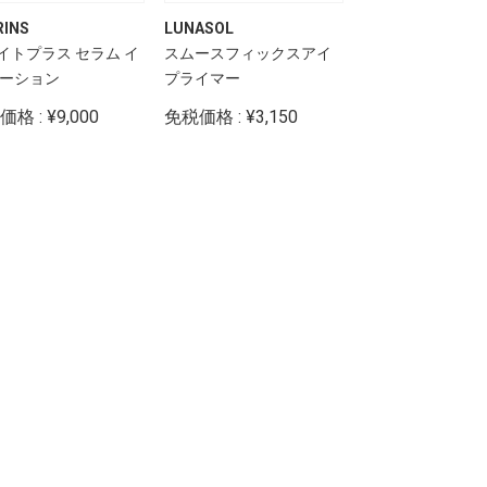
RINS
LUNASOL
ADDICTION
イトプラス セラム イ
スムースフィックスアイ
リップ スクラブ 
ローション
プライマー
格 : ¥9,000
免税価格 : ¥3,150
免税価格 : ¥2,70