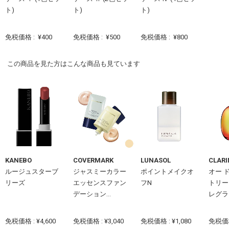
ト)
ト)
ト)
免税価格 :
¥400
免税価格 :
¥500
免税価格 :
¥800
この商品を見た方はこんな商品も見ています
KANEBO
COVERMARK
LUNASOL
CLARI
ルージュスターブ
ジャスミーカラー
ポイントメイクオ
オー 
リーズ
エッセンスファン
フN
トリー
デーション...
レグラ
免税価格 : ¥4,600
免税価格 : ¥3,040
免税価格 : ¥1,080
免税価格 