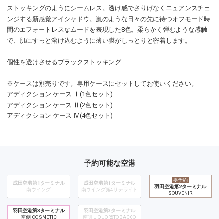
ストッキングのようにシームレス。透け感でさりげなくニュアンスチェ
ンジする新感覚アイシャドウ。嵐のような日々の先に待つオフモード時
間のエフォートレスなムードを表現した8色。柔らかく弾むような感触
で、肌にすっと溶け込むように薄い膜がしっとりと密着します。
個性を透けさせるブラックストッキング
※ケースは別売りです。専用ケースにセットしてお使いください。
アディクション ケース Ⅰ(1色セット)
アディクション ケース Ⅱ(2色セット)
アディクション ケース Ⅳ(4色セット)
予約可能な空港
要予約
成田空港第1ターミナル
成田空港第1ターミナル
羽田空港第2ターミナル
南ウイング
南ウイング第4サテライト
SOUVENIR
羽田空港第3ターミナル
羽田空港第3ターミナル
南側 COSMETIC
南側 LIQUOR&TOBACCO