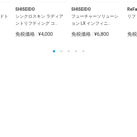
SHISEIDO
SHISEIDO
ReF
ードト
シンクロスキン ラディア
フューチャーソリューシ
リフ
ントリフティング コ...
ョン LX インフィニ...
免税価格 : ¥4,000
免税価格 : ¥6,800
免税価