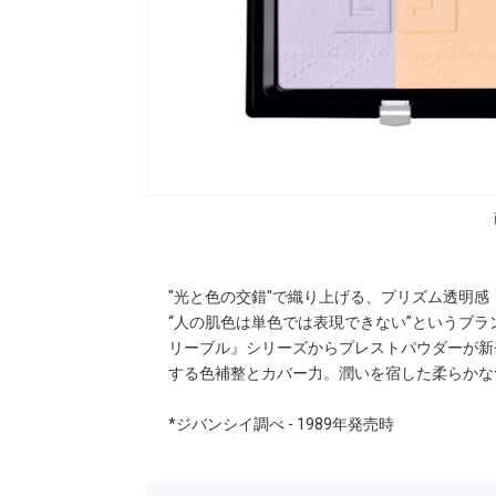
"光と色の交錯"で織り上げる、プリズム透明感
“人の肌色は単色では表現できない”というブラ
リーブル』シリーズからプレストパウダーが新
する色補整とカバー力。潤いを宿した柔らかな
*ジバンシイ調べ - 1989年発売時