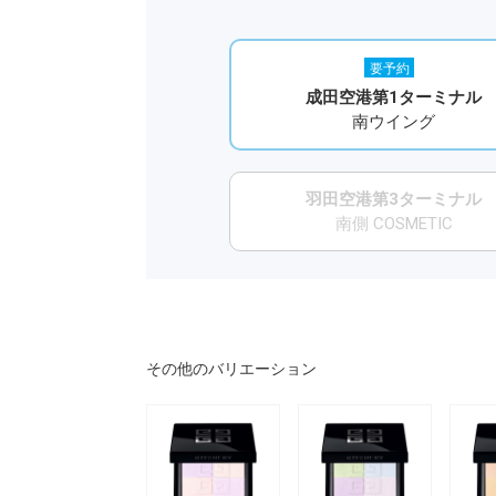
要予約
成田空港第1ターミナル
南ウイング
羽田空港第3ターミナル
南側 COSMETIC
その他のバリエーション