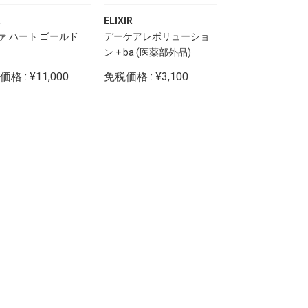
a
ELIXIR
ReFa
ァ ハート ゴールド
デーケアレボリューショ
リファ パワース
ン + ba (医薬部外品)
アイロン プロ
格 : ¥11,000
免税価格 : ¥3,100
免税価格 : ¥30,0