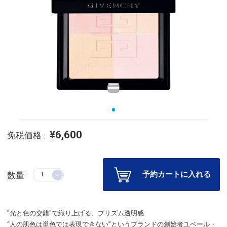
¥6,600
免税価格 :
予約カートに入れる
数量:
"光と色の交錯"で織り上げる、プリズム透明感
“人の肌色は単色では表現できない”というブランドの創始者ユベール・