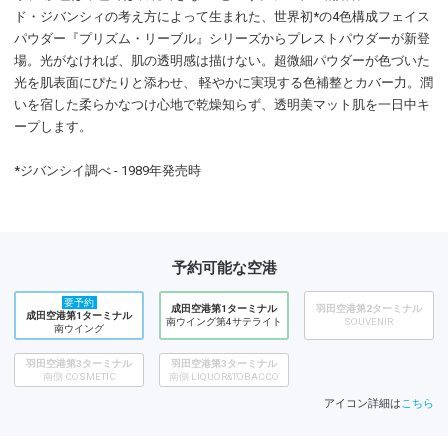
ド・ジバンシィの考え方によって生まれた、世界初*の4色構成フェイス
パウダー『プリズム・リーブル』シリーズからプレストパウダーが新登
場。光がなければ、肌の透明感は描けない。超微細パウダーが色づいた
光を肌表面にぴたりと添わせ、 軽やかに実現する色補整とカバー力。潤
いを宿した柔らかなつけ心地で乾燥知らず、透明美マット肌を一日中キ
ープします。
*ジバンシイ調べ - 1989年発売時
予約可能な空港
要予約
成田空港第1ターミナル
羽田空港第2ターミナル
成田空港第1ターミナル
南ウイング第4サテライト
SOUVENIR
南ウイング
羽田空港第3ターミナル
羽田空港第3ターミナル
南側 COSMETIC
南側 LIQUOR&TOBACCO
アイコン詳細は
こちら