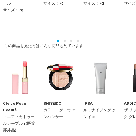
ール
サイズ：7g
サイズ：7g
サイズ
サイズ：7g
この商品を見た方はこんな商品も見ています
Clé de Peau
SHISEIDO
IPSA
ADDIC
Beauté
カラー＋グロウ エ
ルミナイジング ク
ザ リ
マニフィカトゥー
ンハンサー
レイex
ク グ
ルレーブルn (医薬
部外品)