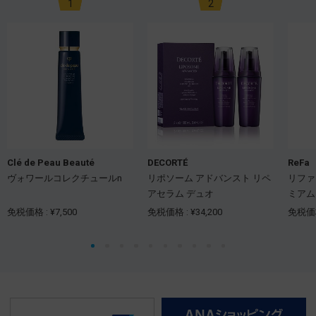
1
2
Clé de Peau Beauté
DECORTÉ
ReFa
ヴォワールコレクチュールn
リポソーム アドバンスト リペ
リファ
アセラム デュオ
ミアム
免税価格 : ¥7,500
免税価格 : ¥34,200
免税価格 