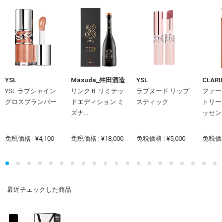
YSL
Masuda_舛田酒造
YSL
CLARI
YSL ラブシャイン
リンク.8. リミテッ
ラブヌード リップ
ファー
グロスプランパー
ドエディション ミ
スティック
トリー
ズナ...
ッセン..
免税価格 : ¥4,100
免税価格 : ¥18,000
免税価格 : ¥5,000
免税価格 
最近チェックした商品