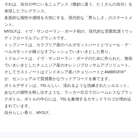
それは、自分の中にいるニュアンス（微妙に違う、たくさんの自分）を
表現したフレグランス。
多面的な個性や感情を大切にする、現代的な「男らしさ」のステートメ
ント。
MYSLFは、イヴ・サンローラン・ボーテ初の、現代的な雰囲気漂うウッ
ディフローラルフレグランスです。
トップノートは、カラブリア産のベルガモットハートとヴェール・デ・
ベルガモットが織りなすフレッシュでいきいきとした香り。
ミドルノートは、イヴ・サンローラン・ボーテのために作られた、無垢
でいきいきとしたチュニジア産のオレンジブロッサムアブソリュート。
そしてラストノートはインドネシア産パチョリハートとAMBROFIX™
が、センシュアルで質感豊かなウッドアコードを奏でます。
ボトルデザインは、YSLらしい、流れるような洗練されたシルエット。
あなたの個性を映し出すような、ラッカー仕立てのシームレスなブラッ
クボトル。ボトルの中心には、YSLを象徴するカサンドラロゴが埋め込
まれています。
自分らしい香り、MYSLF。