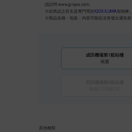
請訪問 www.jp.iqos.com。
※此商品之菸支是專門用於
IQOS ILUMA
加熱棒
※商品名稱・包裝・內容可能在没有發出通告前修
成田機場第1航站樓
南翼
羽田機場第3航站樓
南側 COSMETIC
其他種類