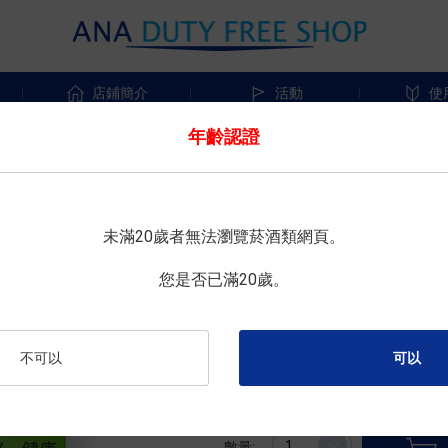
店鋪簡介
活動
使
年齡認證
優惠中
IQOS
未滿20歲者無法瀏覽菸酒類網頁。
TEREA 黃薄荷 (只適用於 IQOS
您是否已滿20歲。
尺寸 : 20根×10盒
不可以
¥5,200
免稅價格 :
數量: