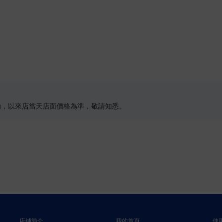
動，以來店當天店面價格為準，敬請知悉。
店鋪簡介
我的首頁
使