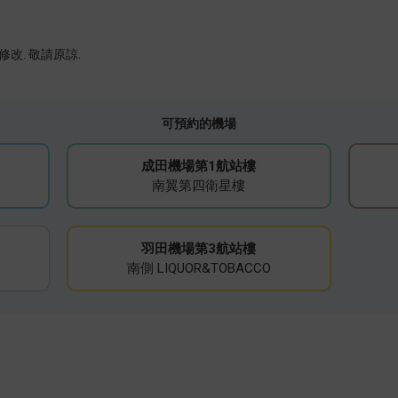
。
改. 敬請原諒.
可預約的機場
成田機場第1航站樓
南翼第四衛星樓
羽田機場第3航站樓
南側 LIQUOR&TOBACCO