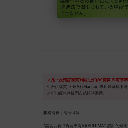
＜凡一次預訂購買3條以上IQOS菸彈,即可享8
※合併購買TEREA和Marlboro專用煙草棒
※折扣優惠將於門市結帳時適用。
柑橘清香，清涼薄荷
*請勿吞食或拆開專為 IQOS ILUMA™ 