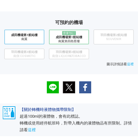
可預約的機場
需要預訂
成田機場第1航站樓
羽田機場第2航站樓
成田機場第1航站樓
南翼
SOUVENIR
南翼第四衛星樓
羽田機場第3航站樓
羽田機場第3航站樓
南側 COSMETIC
南側 LIQUOR&TOBACCO
圖示詳情請看
這裡
【關於轉機時液體物攜帶限制】
超過100ml的液體物，會有此標誌。
轉機或使用經停航班時，對帶入機內的液體物品有所限制。詳情
請看
這裡