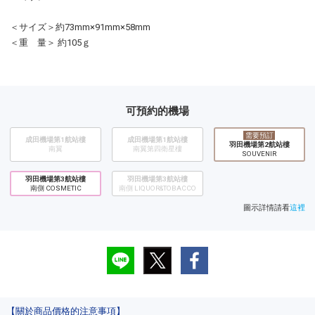
＜サイズ＞約73mm×91mm×58mm
＜重 量＞ 約105ｇ
可預約的機場
需要預訂
成田機場第1航站樓
成田機場第1航站樓
羽田機場第2航站樓
南翼
南翼第四衛星樓
SOUVENIR
羽田機場第3航站樓
羽田機場第3航站樓
南側 COSMETIC
南側 LIQUOR&TOBACCO
圖示詳情請看
這裡
【關於商品價格的注意事項】