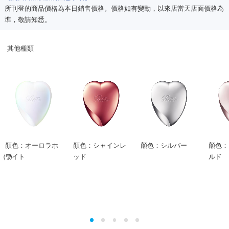
所刊登的商品價格為本日銷售價格。價格如有變動，以來店當天店面價格為
準，敬請知悉。
其他種類
顏色：オーロラホ
顏色：シャインレ
顏色：シルバー
顏色：
m（カ
ワイト
ッド
ルド