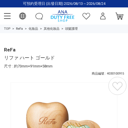
可預約受理日 (出發日期):2026/08/13～2026/08/24
TOP
ReFa
化妝品
其他化妝品
頭髮護理
ReFa
リファ ハート ゴールド
尺寸 : 約73mm×91mm×58mm
商品編號 : 4030100915