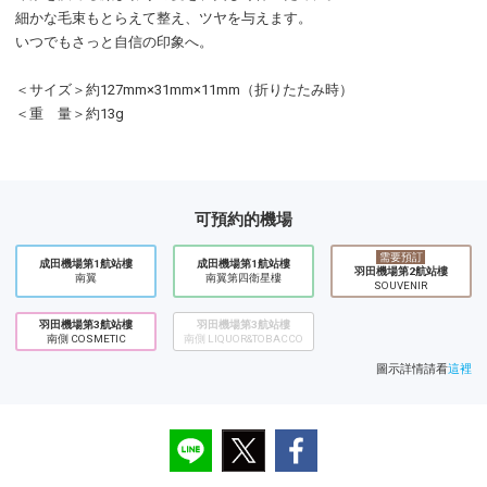
細かな毛束もとらえて整え、ツヤを与えます。
いつでもさっと自信の印象へ。
＜サイズ＞約127mm×31mm×11mm（折りたたみ時）
＜重 量＞約13g
可預約的機場
需要預訂
成田機場第1航站樓
成田機場第1航站樓
羽田機場第2航站樓
南翼
南翼第四衛星樓
SOUVENIR
羽田機場第3航站樓
羽田機場第3航站樓
南側 COSMETIC
南側 LIQUOR&TOBACCO
圖示詳情請看
這裡