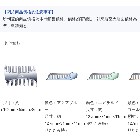
【關於商品價格的注意事項】
所刊登的商品價格為本日銷售價格。價格如有變動，以來店當天店面價格為
準，敬請知悉。
其他種類
尺寸：約
顏色：アクアブル
顏色：エメラルド
顏色：
m
102mm×65mm×8mm
ー
尺寸：約
ゴール
尺寸：約
127mm×31mm×11mm（折
尺寸：
127mm×31mm×11mm（折
りたたみ時）
127m
りたたみ時）
りたた