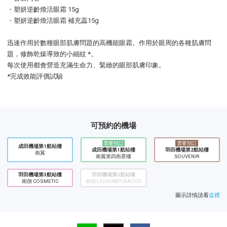
・塑妍逆齡煥活眼霜 15g
・塑妍逆齡煥活眼霜 補充蕊15g
迅速作用於數種眼部肌膚問題的高機能眼霜。作用於眼周的各種肌膚問
題，修飾乾燥導致的小細紋 *。
每次使用都會營造充滿生命力、緊緻的眼部肌膚印象。
*完成效能評價試驗
可預約的機場
需要預訂
需要預訂
成田機場第1航站樓
成田機場第1航站樓
羽田機場第2航站樓
南翼
南翼第四衛星樓
SOUVENIR
羽田機場第3航站樓
羽田機場第3航站樓
南側 COSMETIC
南側 LIQUOR&TOBACCO
圖示詳情請看
這裡