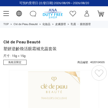
可預約受理日 (出發日期):2026/08/09～2026/08/20
TOP
Clé de Peau Beauté
化妝品
皮膚護理
乳霜
・
眼部護理
Clé de Peau Beauté
塑妍逆齡煥活眼霜補充蕊套装
尺寸 : 15g＋15g
免稅店限定
商品編號 : 4020104505