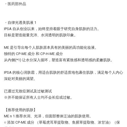
・医药部外品
・自律光透美肌液 1
IPSA 自从创业以来，始终坚持着眼于研究自身肌肤的活力。
目标是塑造能量充沛、水润透明的肌肤印象。
ME 是引导出每个人肌肤原本具有的美丽的高功能化妆液。
独特的 CP-ME 成分 和 CP-H-ME 成分
从内侧(*1) 让水分深入循环，塑造富有紧致感和透明感的柔嫩肌肤。
IPSA 的核心润肤霜，用适合肌肤的舒适质地包裹住肌肤，满足每个人内心
深处对美丽的渴望。
已通过无致痘测试及过敏测试
※并不能保证所有人士均不会长痘或过敏。
【推荐使用的肌肤】
ME n 1 推荐水润、光泽，但面部整体泛油的肌肤使用。
○ 添加 CP-ME 成分 （草莓虎耳草提取物、鱼腥草提取物、浓甘油）（保