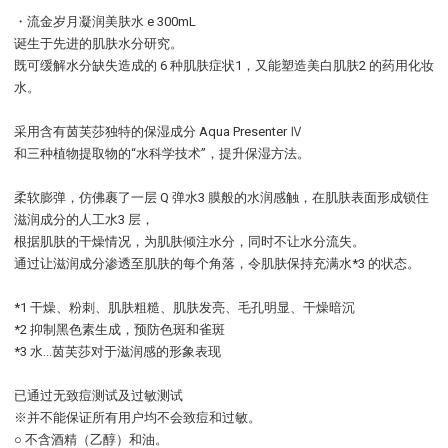
・流金岁月凝润美肤水 e 300mL
诞生于先进的肌肤水分研究。
既可缓解水分缺失造成的 6 种肌肤症状1，又能塑造美白肌肤2 的药用化妆
水。
采用含有茵芙莎独特的保湿成分 Aqua Presenter Ⅳ
和三种植物提取物的“水科学技术”，提升保湿方法。
柔软膨弹，仿佛裹了一层 Q 弹水3 膜般的水润感触，在肌肤表面形成锁住
滋润成分的人工水3 层，
根据肌肤的干燥情况，为肌肤倾注水分，同时不让水分流失。
通过让滋润成分渗透至肌肤的每个角落，令肌肤保持充满水*3 的状态。
*1 干燥、粉刺、肌肤粗糙、肌肤发亮、毛孔明显、干燥暗沉
*2 抑制黑色素生成，预防色斑和雀斑
*3 水…茵芙莎对于滋润感的形象表现
已通过无致痘测试及过敏测试
※并不能保证所有用户均不会致痘和过敏。
○ 不含酒精（乙醇）和油。