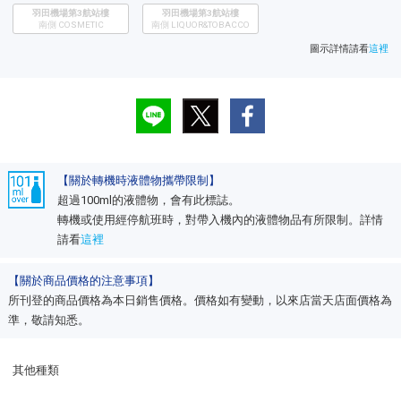
羽田機場第3航站樓
羽田機場第3航站樓
南側 COSMETIC
南側 LIQUOR&TOBACCO
圖示詳情請看
這裡
【關於轉機時液體物攜帶限制】
超過100ml的液體物，會有此標誌。
轉機或使用經停航班時，對帶入機內的液體物品有所限制。詳情
請看
這裡
【關於商品價格的注意事項】
所刊登的商品價格為本日銷售價格。價格如有變動，以來店當天店面價格為
準，敬請知悉。
其他種類