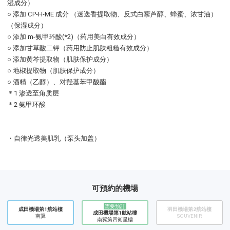
湿成分）
○ 添加 CP-H-ME 成分 （迷迭香提取物、反式白藜芦醇、蜂蜜、浓甘油）
（保湿成分）
○ 添加 m-氨甲环酸(*2)（药用美白有效成分）
○ 添加甘草酸二钾（药用防止肌肤粗糙有效成分）
○ 添加黄芩提取物（肌肤保护成分）
○ 地椒提取物（肌肤保护成分）
○ 酒精（乙醇）、对羟基苯甲酸酯
＊1 渗透至角质层
＊2 氨甲环酸
・自律光透美肌乳（泵头加盖）
可預約的機場
需要預訂
成田機場第1航站樓
羽田機場第2航站樓
成田機場第1航站樓
南翼
SOUVENIR
南翼第四衛星樓