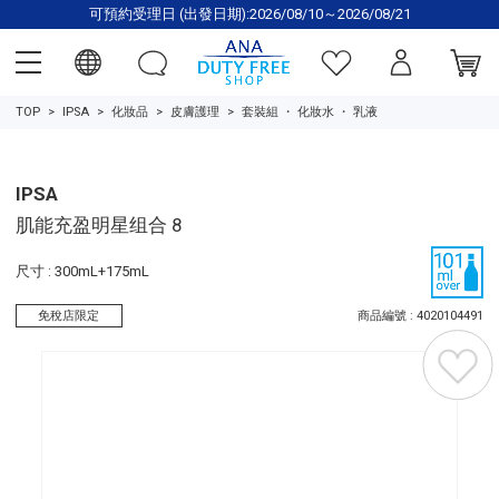
可預約受理日 (出發日期):2026/08/10～2026/08/21
TOP
IPSA
化妝品
皮膚護理
套裝組
・
化妝水
・
乳液
IPSA
肌能充盈明星组合 8
尺寸 : 300mL+175mL
免稅店限定
商品編號 : 4020104491