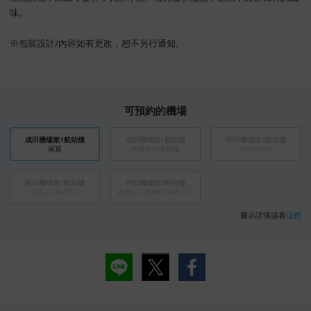
味。
※包裝設計/內容如有更改，恕不另行通知。
可預約的機場
成田機場第1航站樓
成田機場第1航站樓
羽田機場第2航站樓
南翼
南翼第四衛星樓
SOUVENIR
羽田機場第3航站樓
羽田機場第3航站樓
南側 COSMETIC
南側 LIQUOR&TOBACCO
圖示詳情請看
這裡