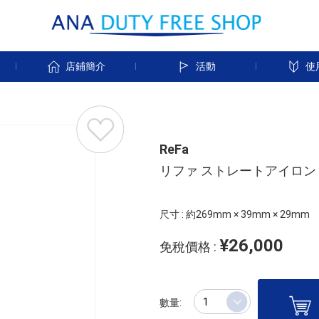
店鋪簡介
活動
使
ReFa
リファ ストレートアイロン 
尺寸 : 約269mm × 39mm × 29mm
¥26,000
免稅價格 :
數量: