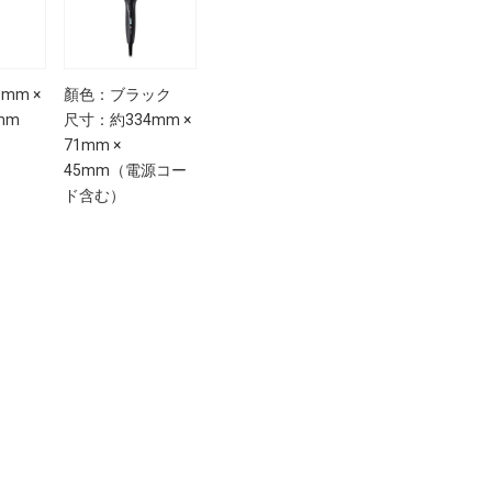
mm ×
顏色：ブラック
9mm
尺寸：約334mm ×
71mm ×
45mm（電源コー
ド含む）