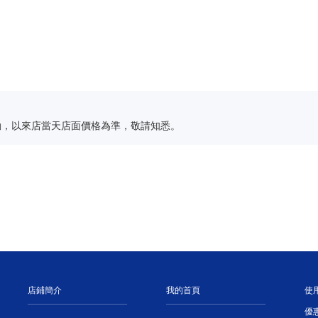
動，以來店當天店面價格為準，敬請知悉。
店鋪簡介
我的首頁
使
優