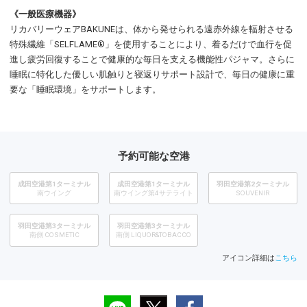
《一般医療機器》
リカバリーウェアBAKUNEは、体から発せられる遠赤外線を輻射させる
特殊繊維「SELFLAME®」を使用することにより、着るだけで血行を促
進し疲労回復することで健康的な毎日を支える機能性パジャマ。さらに
睡眠に特化した優しい肌触りと寝返りサポート設計で、毎日の健康に重
要な「睡眠環境」をサポートします。
予約可能な空港
成田空港第1ターミナル
成田空港第1ターミナル
羽田空港第2ターミナル
南ウイング
南ウイング第4サテライト
SOUVENIR
羽田空港第3ターミナル
羽田空港第3ターミナル
南側 COSMETIC
南側 LIQUOR&TOBACCO
アイコン詳細は
こちら