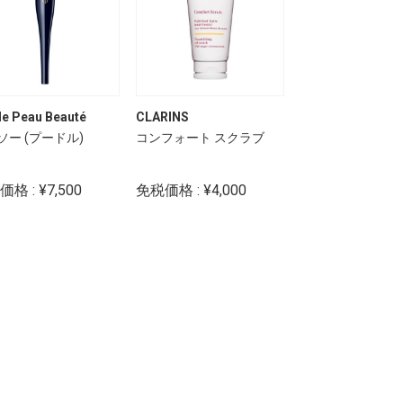
de Peau Beauté
CLARINS
SENSAI
ソー (プードル)
コンフォート スクラブ
トータルリップト
メントスティック
格 : ¥7,500
免税価格 : ¥4,000
免税価格 : ¥5,80