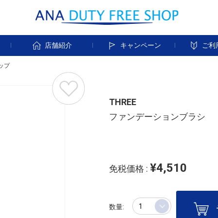
す
店舗紹介
キャンペーン
ご利
ップ
THREE
ファンデーションブラシ
¥4,510
免税価格 :
数量: