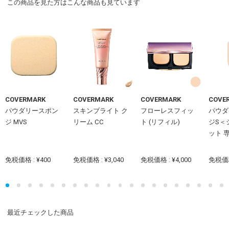
この商品を見た方はこんな商品も見ています
COVERMARK
COVERMARK
COVERMARK
COVE
パウダリースポン
スキンブライト ク
フローレスフィッ
パウダ
ジ MVS
リーム CC
ト (リフィル)
ジS＜
ット 
免税価格 : ¥400
免税価格 : ¥3,040
免税価格 : ¥4,000
免税価格
最近チェックした商品