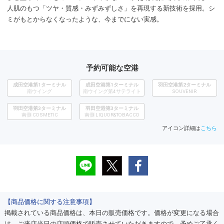
人肌のもつ「ツヤ・質感・みずみずしさ」を再現する新技術を採用。シ
ミがもとからなくなったような、今までにない実感。
予約可能な空港
成田空港第1ターミナル
成田空港第1ターミナル
羽田空港第2ターミナル
南ウイング
南ウイング第4サテライト
SOUVENIR
羽田空港第3ターミナル
羽田空港第3ターミナル
南側 COSMETIC
南側 LIQUOR&TOBACCO
アイコン詳細は
こちら
【商品価格に関する注意事項】
掲載されている商品価格は、本日の販売価格です。価格が変更になる場合
は、ご来店当日の店頭価格で販売させていただきますので、予めご了承く