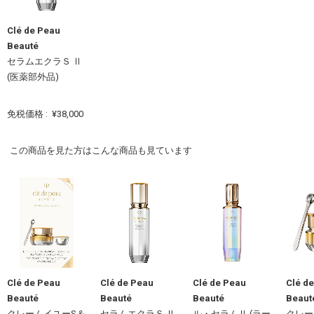
Clé de Peau
Beauté
セラムエクラＳ Ⅱ
(医薬部外品)
免税価格 :
¥38,000
この商品を見た方はこんな商品も見ています
Clé de Peau
Clé de Peau
Clé de Peau
Clé d
Beauté
Beauté
Beauté
Beaut
クレームイユーS＆
セラムエクラＳ Ⅱ
ル・セラムⅡ (ラー
クレー