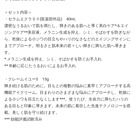
＜セット内容＞
・セラムエクラＳⅡ(医薬部外品) 40mL
濃密なうるおいで肌を満たし、輝きのある肌へと導く美白ケア*＆エイ
ジングケア**美容液。メラニン生成を抑え、シミ、そばかすを防ぎなが
ら、乾燥による小ジワの目立ちやハリのなさなどのエイジングサインに
までアプローチ。明るさと肌本来の若々しい輝きに満ちた肌へ導きま
す。
* メラニン生成を抑え、シミ、そばかすを防ぐお手入れ
** 年齢に応じたうるおいによるお手入れ
・クレームイユーS 15g
輝き続ける肌のために。目もとの複数の悩みに素早くアプローチする高
機能アイクリーム。目まわりのさまざまな悩みにアプローチし、乾燥に
よる小ジワを目立たなくします***。使うたび、生命力に満ちたハリの
ある目もと印象に導きます。未来の肌に着目した先進テクノロジーを搭
載。美しく肌を守り続けます。
*** 効能評価試験済み