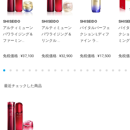
SHISEIDO
SHISEIDO
SHISEIDO
SHISE
アルティミューン
アルティミューン
バイタルパーフェ
バイタ
パワライジング＆
パワライジング＆
クション Lディフ
クショ
ファーミン...
リンクル ...
ァイン ラ...
ミング .
免税価格 : ¥37,100
免税価格 : ¥32,900
免税価格 : ¥17,500
免税価格 
最近チェックした商品