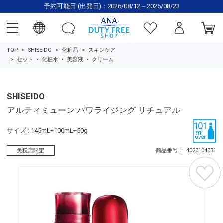
予約可能日 (出発日)：2026/08/12～2026/08/23
TOP
SHISEIDO
化粧品
スキンケア
セット
・
化粧水
・
美容液
・
クリーム
SHISEIDO
アルティミューン パワライジング リチュアル
サイズ : 145mL+100mL+50g
免税店限定
商品番号 ： 4020104031