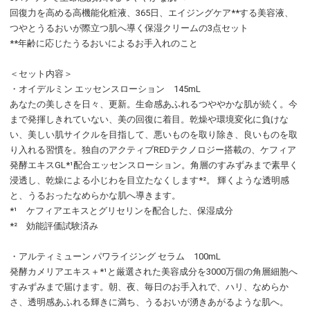
回復力を高める高機能化粧液、365日、エイジングケア**する美容液、
つやとうるおいが際立つ肌へ導く保湿クリームの3点セット
**年齢に応じたうるおいによるお手入れのこと
＜セット内容＞
・オイデルミン エッセンスローション 145mL
あなたの美しさを日々、更新。生命感あふれるつややかな肌が続く。今
まで発揮しきれていない、美の回復に着目。乾燥や環境変化に負けな
い、美しい肌サイクルを目指して、悪いものを取り除き、良いものを取
り入れる習慣を。独自のアクティブREDテクノロジー搭載の、ケフィア
発酵エキスGL*¹配合エッセンスローション。角層のすみずみまで素早く
浸透し、乾燥による小じわを目立たなくします*²。 輝くような透明感
と、うるおったなめらかな肌へ導きます。
*¹ ケフィアエキスとグリセリンを配合した、保湿成分
*² 効能評価試験済み
・アルティミューン パワライジング セラム 100mL
発酵カメリアエキス＋*¹と厳選された美容成分を3000万個の角層細胞へ
すみずみまで届けます。朝、夜、毎日のお手入れで、ハリ、なめらか
さ、透明感あふれる輝きに満ち、うるおいが湧きあがるような肌へ。