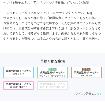
*¹ツバキ種子エキス、アスペルギルス培養物、グリセリン:保湿
・エッセンシャルイネルジャ ハイドレーティング クリーム 50g
つやとうるおい際立つ肌に導く「保湿体力」クリーム。あなたの肌に、
保湿体力を。つけてもつけても乾燥する、そんな負のスパイラルから抜
け出そう。美容成分がすみずみにまで行き渡り、肌をフレッシュなうる
おいで満たして、揺るぎなく維持します。内側からわきあがるようなつ
やとうるおいが際立つ、ぷるんとやわらかな肌とともに、輝く未来へ。
予約可能な空港
要予約
要予約
成田空港第1ターミナル
成田空港第1ターミナル
羽田空港第2ターミナル
南ウイング
南ウイング第4サテライト
SOUVENIR
羽田空港第3ターミナル
羽田空港第3ターミナル
南側 COSMETIC
南側 LIQUOR&TOBACCO
アイコン詳細は
こちら