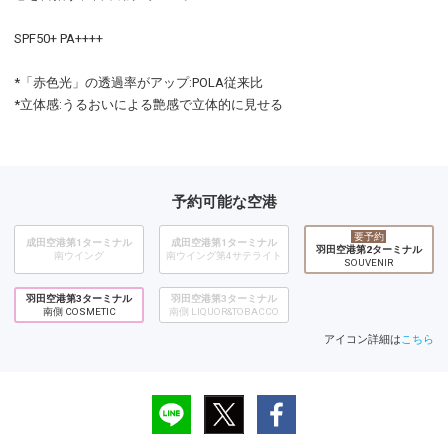
SPF50+ PA++++
*「赤色光」の透過率がアップ:POLA従来比
*立体感:うるおいによる艶感で立体的に見せる
予約可能な空港
要予約
成田空港第1ターミナル
成田空港第1ターミナル
羽田空港第2ターミナル
南ウイング
南ウイング第4サテライト
SOUVENIR
羽田空港第3ターミナル
羽田空港第3ターミナル
南側 COSMETIC
南側 LIQUOR&TOBACCO
アイコン詳細は
こちら