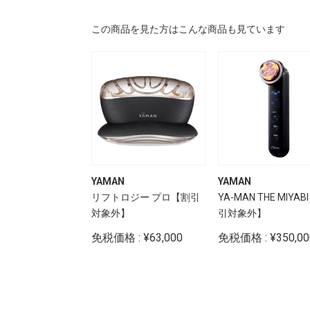
この商品を見た方はこんな商品も見ています
YAMAN
YAMAN
ンシャルセンツ ピ
リフトロジー プロ【割引
YA-MAN THE MIYA
ァイング シャンプ
対象外】
引対象外】
: ¥3,430
免税価格 : ¥63,000
免税価格 : ¥350,00