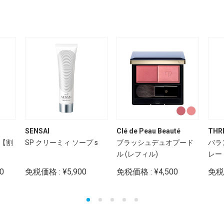
SENSAI
Clé de Peau Beauté
THR
BI【割
SP クリーミィ ソープ s
ブラッシュデュオプード
バラ
ル (レフィル)
レー
0
免税価格 : ¥5,900
免税価格 : ¥4,500
免税価