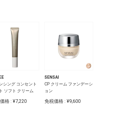
EE
SENSAI
THREE
ンシング コンセント
CP クリーム ファンデーシ
ドリームオン ア
ト ソフト クリーム
ョン
ング リップステ
格 : ¥7,220
免税価格 : ¥9,600
免税価格 : ¥3,61