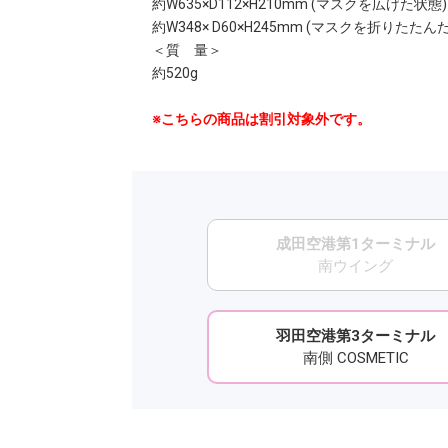
約W635×D112×H210mm (マスクを広げた状態)
約W348× D60×H245mm (マスクを折りたたん
＜質 量＞
約520g
※こちらの商品は割引対象外です。
成田空港第1ターミナル
南ウイング
羽田空港第3ターミナル
南側 COSMETIC