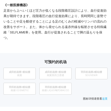
《一般医療機器》
足首から上へいくほど圧力が低くなる段階着圧設計により、血行促進効
果が期待できます。段階着圧の血行促進効果により、長時間同じ姿勢で
いることや足を酷使することによる足のむくみの軽減やリンパの流れの
改善をサポート。また、体から発せられる遠赤外線を輻射させる特殊繊
維「SELFLAME®︎」を使用。血行が促進されることで脚の温もりを保
つ。
可预约的机场
成田机场第1航站楼
成田机场第1航站楼
​羽田机场第2航站楼
南翼
南翼第四卫星楼
SOUVENIR
羽田机场第3航站楼
羽田机场第3航站楼
南侧 COSMETIC
南侧 LIQUOR&TOBACCO
图标详情请查看
这里