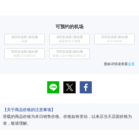
可预约的机场
成田机场第1航站楼
成田机场第1航站楼
​羽田机场第2航站楼
南翼
南翼第四卫星楼
SOUVENIR
羽田机场第3航站楼
羽田机场第3航站楼
南侧 COSMETIC
南侧 LIQUOR&TOBACCO
图标详情请查看
这里
【关于商品价格的注意事项】
登载的商品价格为本日销售价格。价格如有变动，以来店当天店面价格为
准，敬请理解。