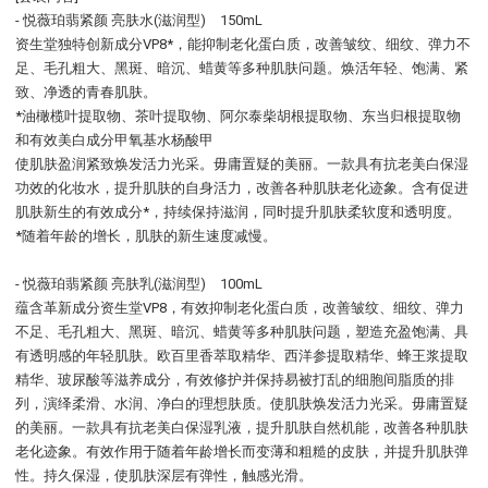
- 悦薇珀翡紧颜 亮肤水(滋润型) 150mL
资生堂独特创新成分VP8*，能抑制老化蛋白质，改善皱纹、细纹、弹力不
足、毛孔粗大、黑斑、暗沉、蜡黄等多种肌肤问题。焕活年轻、饱满、紧
致、净透的青春肌肤。
*油橄榄叶提取物、茶叶提取物、阿尔泰柴胡根提取物、东当归根提取物
和有效美白成分甲氧基水杨酸甲
使肌肤盈润紧致焕发活力光采。毋庸置疑的美丽。一款具有抗老美白保湿
功效的化妆水，提升肌肤的自身活力，改善各种肌肤老化迹象。含有促进
肌肤新生的有效成分*，持续保持滋润，同时提升肌肤柔软度和透明度。
*随着年龄的增长，肌肤的新生速度减慢。
- 悦薇珀翡紧颜 亮肤乳(滋润型) 100mL
蕴含革新成分资生堂VP8，有效抑制老化蛋白质，改善皱纹、细纹、弹力
不足、毛孔粗大、黑斑、暗沉、蜡黄等多种肌肤问题，塑造充盈饱满、具
有透明感的年轻肌肤。欧百里香萃取精华、西洋参提取精华、蜂王浆提取
精华、玻尿酸等滋养成分，有效修护并保持易被打乱的细胞间脂质的排
列，演绎柔滑、水润、净白的理想肤质。使肌肤焕发活力光采。毋庸置疑
的美丽。一款具有抗老美白保湿乳液，提升肌肤自然机能，改善各种肌肤
老化迹象。有效作用于随着年龄增长而变薄和粗糙的皮肤，并提升肌肤弹
性。持久保湿，使肌肤深层有弹性，触感光滑。