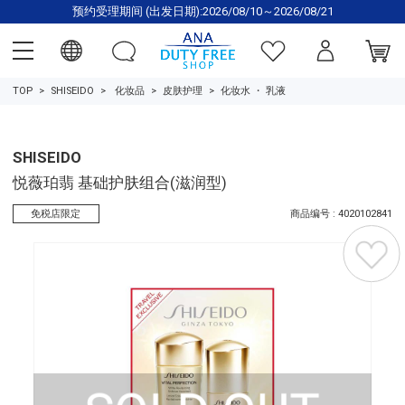
预约受理期间 (出发日期):2026/08/10～2026/08/21
TOP
SHISEIDO
化妆品
皮肤护理
化妆水
・
乳液
SHISEIDO
悦薇珀翡 基础护肤组合(滋润型)
免税店限定
商品编号 : 4020102841