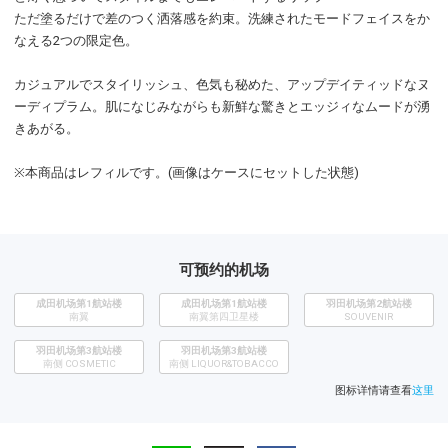
ただ塗るだけで差のつく洒落感を約束。洗練されたモードフェイスをか
なえる2つの限定色。
カジュアルでスタイリッシュ、色気も秘めた、アップデイティッドなヌ
ーディプラム。肌になじみながらも新鮮な驚きとエッジィなムードが湧
きあがる。
※本商品はレフィルです。(画像はケースにセットした状態)
可预约的机场
成田机场第1航站楼
成田机场第1航站楼
​羽田机场第2航站楼
南翼
南翼第四卫星楼
SOUVENIR
羽田机场第3航站楼
羽田机场第3航站楼
南侧 COSMETIC
南侧 LIQUOR&TOBACCO
图标详情请查看
这里